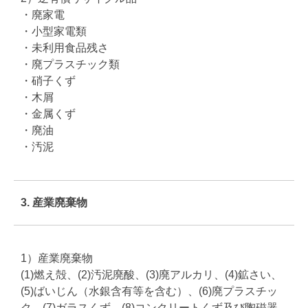
・廃家電
・小型家電類
・未利用食品残さ
・廃プラスチック類
・硝子くず
・木屑
・金属くず
・廃油
・汚泥
3. 産業廃棄物
1）産業廃棄物
(1)燃え殻、(2)汚泥廃酸、(3)廃アルカリ、(4)鉱さい、
(5)ばいじん（水銀含有等を含む）、(6)廃プラスチッ
ク、(7)ガラスくず、(8)コンクリートくず及び陶磁器